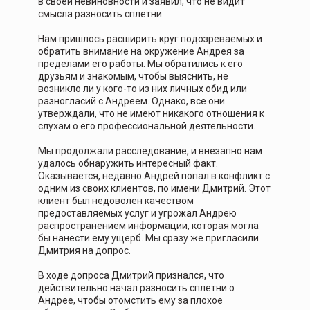
в своей невиновности и заявил, что не видит
смысла разносить сплетни.
Нам пришлось расширить круг подозреваемых и
обратить внимание на окружение Андрея за
пределами его работы. Мы обратились к его
друзьям и знакомым, чтобы выяснить, не
возникло ли у кого-то из них личных обид или
разногласий с Андреем. Однако, все они
утверждали, что не имеют никакого отношения к
слухам о его профессиональной деятельности.
Мы продолжали расследование, и внезапно нам
удалось обнаружить интересный факт.
Оказывается, недавно Андрей попал в конфликт с
одним из своих клиентов, по имени Дмитрий. Этот
клиент был недоволен качеством
предоставляемых услуг и угрожал Андрею
распространением информации, которая могла
бы нанести ему ущерб. Мы сразу же пригласили
Дмитрия на допрос.
В ходе допроса Дмитрий признался, что
действительно начал разносить сплетни о
Андрее, чтобы отомстить ему за плохое