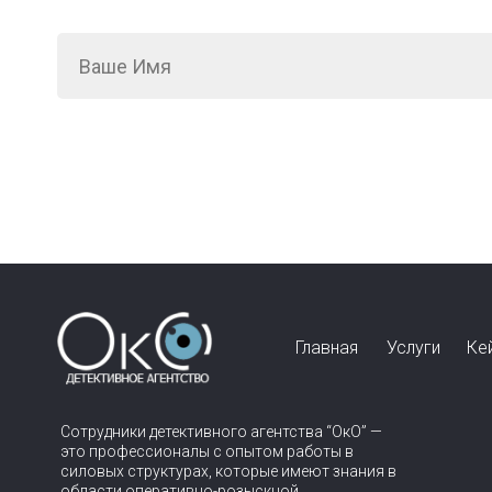
Главная
Услуги
Ке
Сотрудники детективного агентства “ОкО” —
это профессионалы с опытом работы в
силовых структурах, которые имеют знания в
области оперативно-розыскной