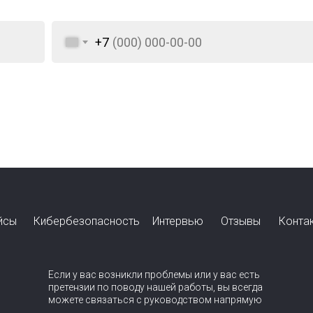
+7
йсы
Кибербезопасность
Интервью
Отзывы
Конта
Если у вас возникли проблемы или у вас есть
претензии по поводу нашей работы, вы всегда
можете связаться с руководством напрямую