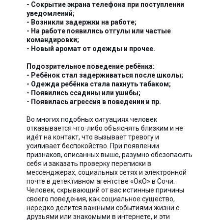
- Сокрытие экрана телефона при поступлении
уведомлений;
- Возникли задержки на работе;
- На работе появились отгулы или частые
командировки;
- Новый аромат от одежды и прочее.
Подозрительное поведение ребёнка:
- Ребёнок стал задерживаться после школы;
- Одежда ребёнка стала пахнуть табаком;
- Появились ссадины или ушибы;
- Появилась агрессия в поведении и пр.
Во многих подобных ситуациях человек
отказывается что‑либо объяснять близким и не
идёт на контакт, что вызывает тревогу и
усиливает беспокойство. При появлении
признаков, описанных выше, разумно обезопасить
себя и заказать проверку переписки в
мессенджерах, социальных сетях и электронной
почте в детективном агентстве «ОкО» в Сочи.
Человек, скрывающий от вас истинные причины
своего поведения, как социальное существо,
нередко делится важными событиями жизни с
друзьями или знакомыми в интернете, и эти