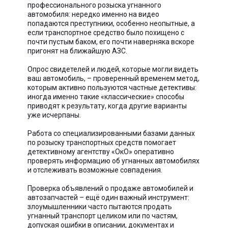
профессионального розыска угнанного
автомобиля: нередко именно на видео
попадаются преступники, особенно неопытные, а
если транспортное средство было похищено с
почти пустым баком, его почти наверняка вскоре
пригонят на ближайшую АЗС.
Опрос свидетелей и людей, которые могли видеть
ваш автомобиль, – проверенный временем метод,
которым активно пользуются частные детективы:
иногда именно такие «классические» способы
приводят к результату, когда другие варианты
уже исчерпаны.
Работа со специализированными базами данных
по розыску транспортных средств помогает
детективному агентству «ОкО» оперативно
проверять информацию об угнанных автомобилях
и отслеживать возможные совпадения.
Проверка объявлений о продаже автомобилей и
автозапчастей – ещё один важный инструмент:
злоумышленники часто пытаются продать
угнанный транспорт целиком или по частям,
допуская ошибки в описании, документах и